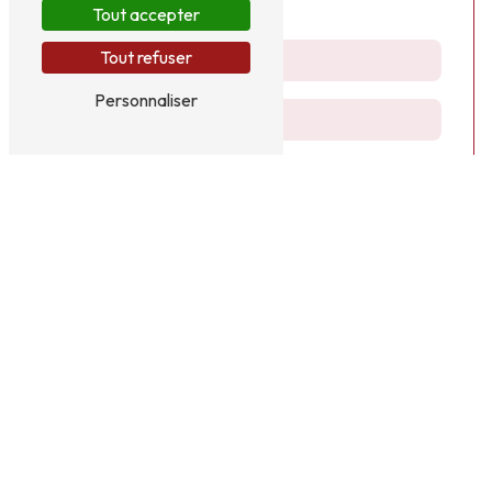
Tout accepter
Tout refuser
Personnaliser
Vous n'êtes pas un robot, veuillez répondre à cette
question : combien font sept plus un ?