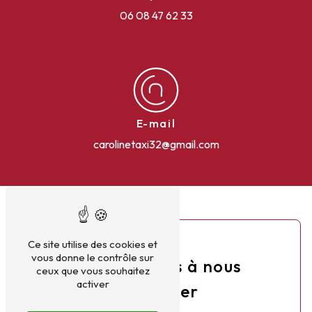
06 08 47 62 33
E-mail
carolinetaxi32@gmail.com
Ce site utilise des cookies et
vous donne le contrôle sur
N'hésitez pas à nous
ceux que vous souhaitez
activer
contacter